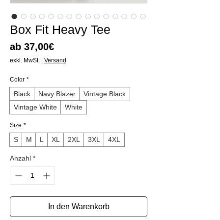
Box Fit Heavy Tee
Sale-
ab
37,00€
Preis
exkl. MwSt.
|
Versand
Color
*
Black
Navy Blazer
Vintage Black
Vintage White
White
Size
*
S
M
L
XL
2XL
3XL
4XL
Anzahl
*
In den Warenkorb