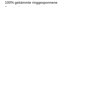
100% gekämmte ringgesponnene 
Baumwolle
Stoffgewicht: 7 oz./yd² (237.34 g/m²)
Oversized Relaxed Fit
Drop Shoulder Ärmel
Verstärkter, gerippter Kragen
Unisex
Shop
Versand & Rückgabe
Blog
AGB
Kontakt
Impressum
Datenschutz